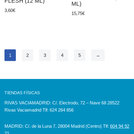
FLESH (12 ML)
ML)
3,60
€
15,75
€
1
2
3
4
5
→
TIENDAS FÍSICAS
RIVAS VACIAMADRID: C/. Electrodo, 72 – Nave 68 28522
Rivas Vaciamadrid Tlf: 624 264 856
MADRID: C/. de la Luna 7, 28004 Madrid (Centro) Tlf:
604 94 92
21