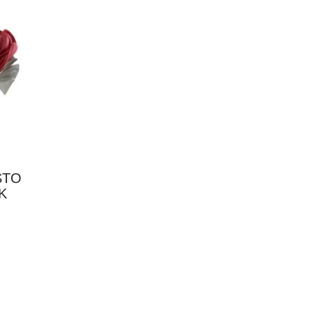
STO
K