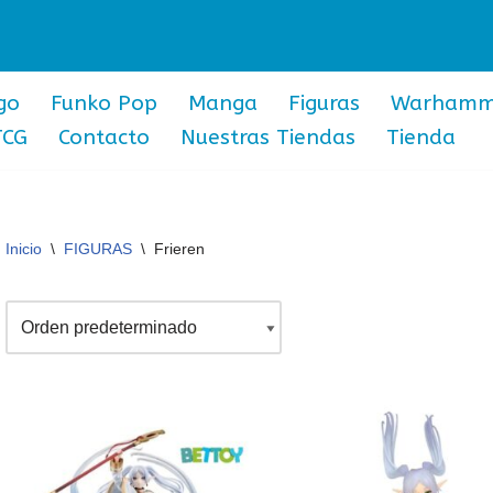
go
Funko Pop
Manga
Figuras
Warhamm
TCG
Contacto
Nuestras Tiendas
Tienda
Inicio
\
FIGURAS
\
Frieren