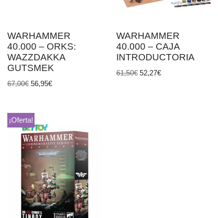
WARHAMMER
WARHAMMER
40.000 – ORKS:
40.000 – CAJA
WAZZDAKKA
INTRODUCTORIA
GUTSMEK
61,50
€
52,27
€
67,00
€
56,95
€
¡Oferta!