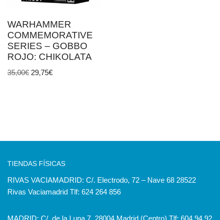
WARHAMMER
COMMEMORATIVE
SERIES – GOBBO
ROJO: CHIKOLATA
35,00
€
29,75
€
TIENDAS FÍSICAS
RIVAS VACIAMADRID: C/. Electrodo, 72 – Nave 68 28522
Rivas Vaciamadrid Tlf: 624 264 856
MADRID: C/. de la Luna 7, 28004 Madrid (Centro) Tlf:
604 94 92