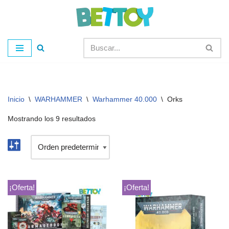
Saltar
al
contenido
Inicio
\
WARHAMMER
\
Warhammer 40.000
\
Orks
Mostrando los 9 resultados
¡Oferta!
¡Oferta!