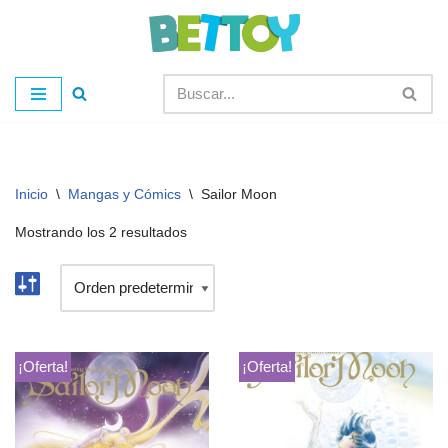
Saltar
al
contenido
Inicio
\
Mangas y Cómics
\
Sailor Moon
Mostrando los 2 resultados
¡Oferta!
¡Oferta!