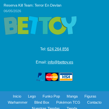
Reserva Kill Team: Terror En Devlan
06/05/2026
Tel:
624 264 856
Email:
info@bettoy.es
Inicio
Lego
Funko Pop
Manga
Figuras
Warhammer
Blind Box
Pokémon TCG
Contacto
Nuestras Tiendas
Tienda