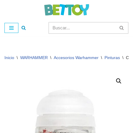
Saltar
al
contenido
Inicio
\
WARHAMMER
\
Accesorios Warhammer
\
Pinturas
\
Cit