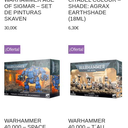
OF SIGMAR – SET
SHADE: AGRAX
DE PINTURAS
EARTHSHADE
SKAVEN
(18ML)
30,00
€
6,30
€
¡Oferta!
¡Oferta!
WARHAMMER
WARHAMMER
40.000 – SPACE
40.000 – T´AU