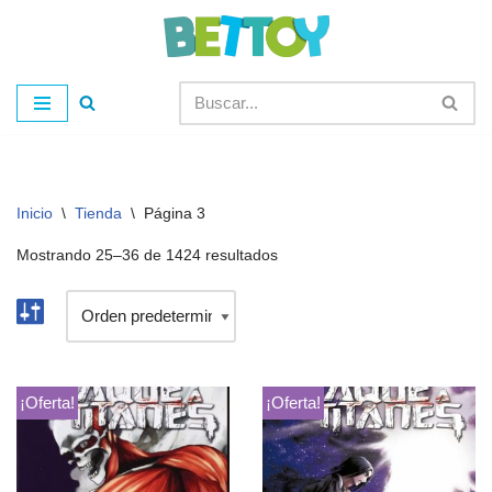
Saltar
al
contenido
Inicio
\
Tienda
\
Página 3
Mostrando 25–36 de 1424 resultados
¡Oferta!
¡Oferta!