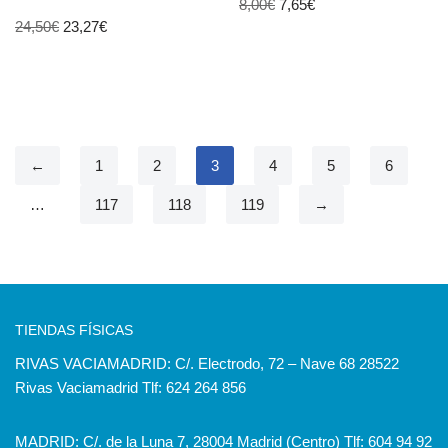
8,00
€
7,65
€
24,50
€
23,27
€
←
1
2
3
4
5
6
…
117
118
119
→
TIENDAS FÍSICAS
RIVAS VACIAMADRID: C/. Electrodo, 72 – Nave 68 28522
Rivas Vaciamadrid Tlf: 624 264 856
MADRID: C/. de la Luna 7, 28004 Madrid (Centro) Tlf:
604 94 92