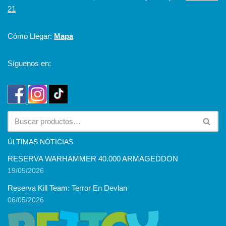
21
Cómo Llegar:
Mapa
Síguenos en:
ÚLTIMAS NOTICIAS
RESERVA WARHAMMER 40.000 ARMAGEDDON
19/05/2026
Reserva Kill Team: Terror En Devlan
06/05/2026