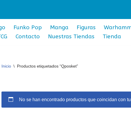
go
Funko Pop
Manga
Figuras
Warhamm
TCG
Contacto
Nuestras Tiendas
Tienda
Inicio
\
Productos etiquetados “Qposket”
No se han encontrado productos que coincidan con tu