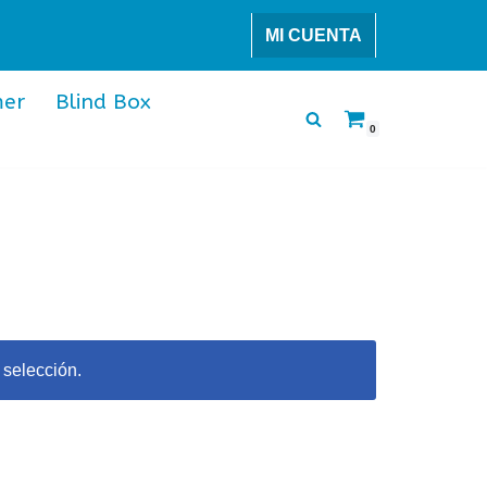
MI CUENTA
er
Blind Box
0
 selección.