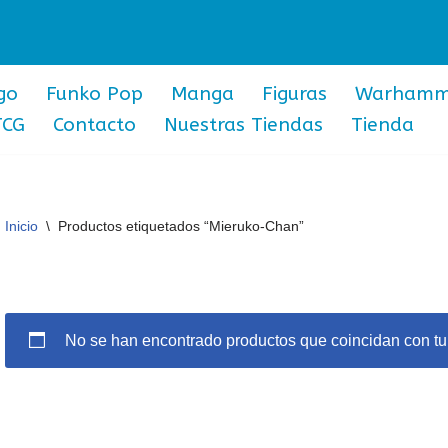
go
Funko Pop
Manga
Figuras
Warhamm
TCG
Contacto
Nuestras Tiendas
Tienda
Inicio
\
Productos etiquetados “Mieruko-Chan”
No se han encontrado productos que coincidan con tu