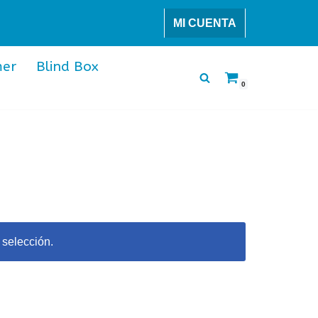
MI CUENTA
er
Blind Box
0
 selección.