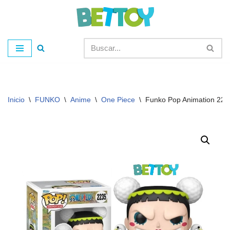
Saltar
al
contenido
Inicio
\
FUNKO
\
Anime
\
One Piece
\
Funko Pop Animation 223