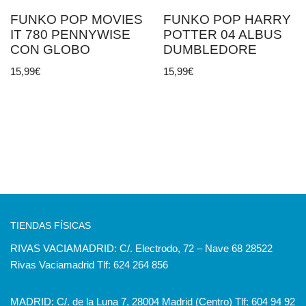
FUNKO POP MOVIES
FUNKO POP HARRY
IT 780 PENNYWISE
POTTER 04 ALBUS
CON GLOBO
DUMBLEDORE
15,99
€
15,99
€
TIENDAS FÍSICAS
RIVAS VACIAMADRID: C/. Electrodo, 72 – Nave 68 28522
Rivas Vaciamadrid Tlf: 624 264 856
MADRID: C/. de la Luna 7, 28004 Madrid (Centro) Tlf:
604 94 92