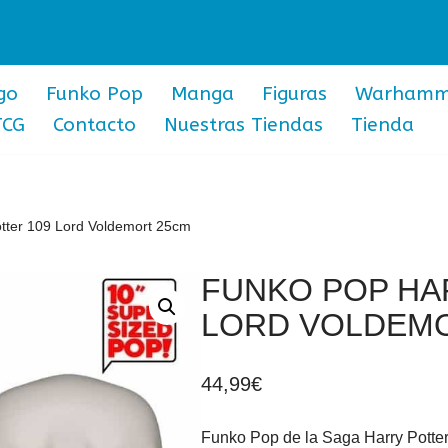
go
Funko Pop
Manga
Figuras
Warhamm
TCG
Contacto
Nuestras Tiendas
Tienda
tter 109 Lord Voldemort 25cm
FUNKO POP HA
LORD VOLDEM
44,99
€
Funko Pop de la Saga Harry Potter