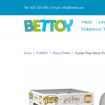
Tel: 624 264 856 | Email: info@bettoy.es
Saltar
al
Inicio
Le
contenido
Pokémon 
Inicio
\
FUNKO
\
Harry Potter
\
Funko Pop Harry Po