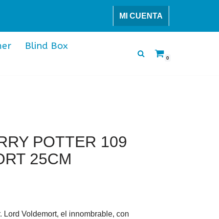
MI CUENTA
er
Blind Box
0
RRY POTTER 109
ORT 25CM
. Lord Voldemort, el innombrable, con