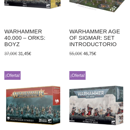
WARHAMMER
WARHAMMER AGE
40.000 – ORKS:
OF SIGMAR: SET
BOYZ
INTRODUCTORIO
37,00
€
31,45
€
55,00
€
46,75
€
¡Oferta!
¡Oferta!