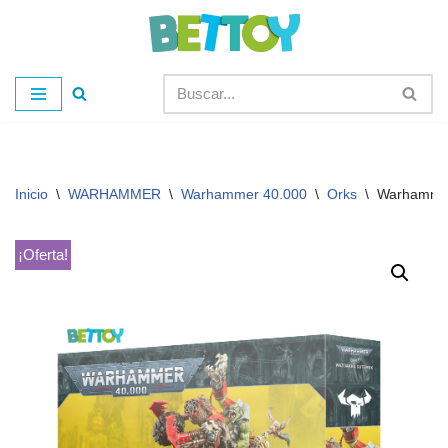
Saltar
al
contenido
Inicio
\
WARHAMMER
\
Warhammer 40.000
\
Orks
\
Warhammer
¡Oferta!