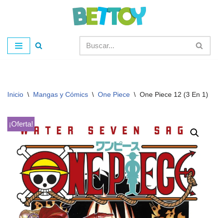
Saltar
al
contenido
Inicio
\
Mangas y Cómics
\
One Piece
\
One Piece 12 (3 En 1)
¡Oferta!