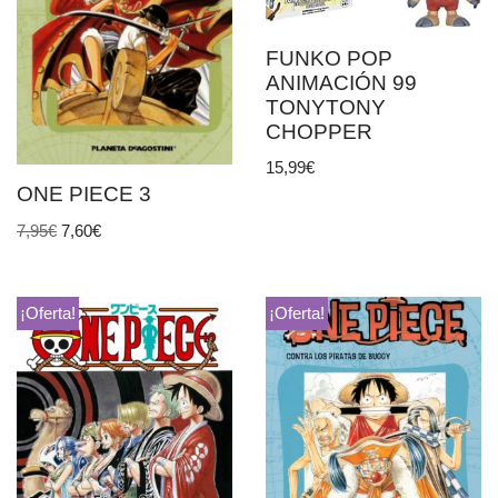
FUNKO POP
ANIMACIÓN 99
TONYTONY
CHOPPER
15,99
€
ONE PIECE 3
7,95
€
7,60
€
¡Oferta!
¡Oferta!