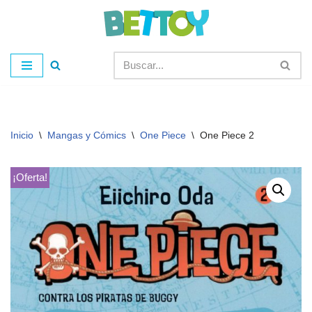
Saltar
al
contenido
Inicio
\
Mangas y Cómics
\
One Piece
\
One Piece 2
¡Oferta!