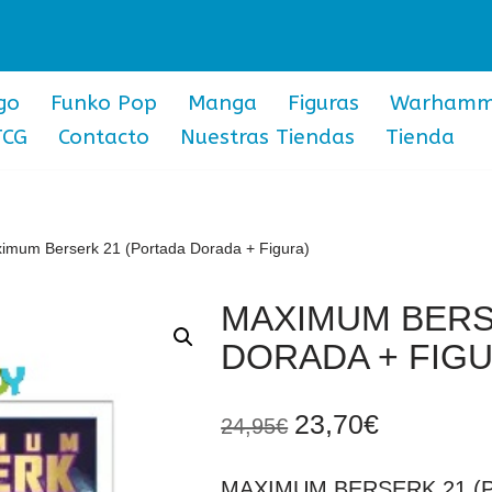
go
Funko Pop
Manga
Figuras
Warhamm
TCG
Contacto
Nuestras Tiendas
Tienda
imum Berserk 21 (Portada Dorada + Figura)
MAXIMUM BERS
DORADA + FIGU
23,70
€
24,95
€
MAXIMUM BERSERK 21 (