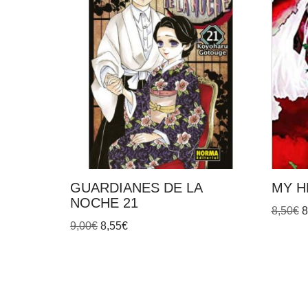
GUARDIANES DE LA
MY H
NOCHE 21
8,50
€
8
9,00
€
8,55
€