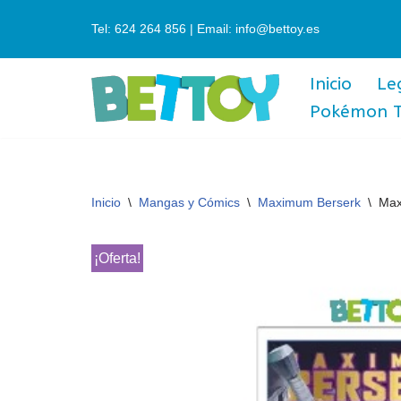
Tel: 624 264 856 | Email: info@bettoy.es
Saltar
al
Inicio
Le
contenido
Pokémon 
Inicio
\
Mangas y Cómics
\
Maximum Berserk
\
Max
¡Oferta!