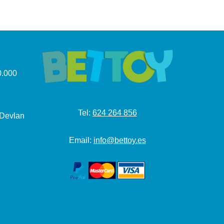
.000
Tel:
624 264 856
 Devlan
Email:
info@bettoy.es