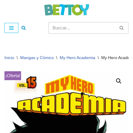
Saltar
al
contenido
Inicio
\
Mangas y Cómics
\
My Hero Academia
\
My Hero Academ
¡Oferta!