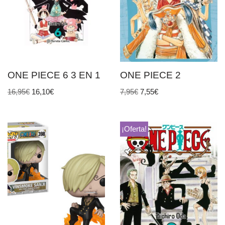
ONE PIECE 6 3 EN 1
ONE PIECE 2
16,95
€
16,10
€
7,95
€
7,55
€
¡Oferta!