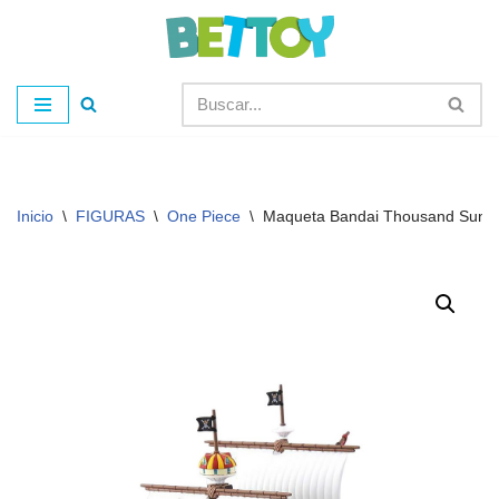
Saltar
al
contenido
Inicio
\
FIGURAS
\
One Piece
\
Maqueta Bandai Thousand Sunny 