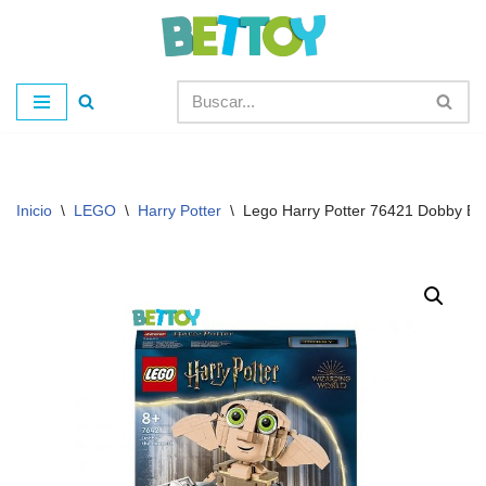
Saltar
al
contenido
Inicio
\
LEGO
\
Harry Potter
\
Lego Harry Potter 76421 Dobby El 