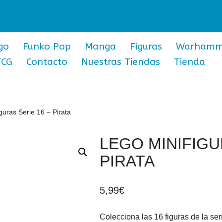
go
Funko Pop
Manga
Figuras
Warhamm
TCG
Contacto
Nuestras Tiendas
Tienda
guras Serie 16 – Pirata
LEGO MINIFIGU
PIRATA
5,99
€
Colecciona las 16 figuras de la ser