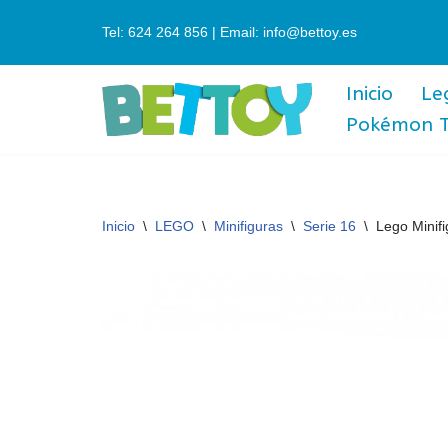
Tel: 624 264 856 | Email: info@bettoy.es
Saltar
al
Inicio
Le
contenido
Pokémon 
Inicio
\
LEGO
\
Minifiguras
\
Serie 16
\
Lego Minifi