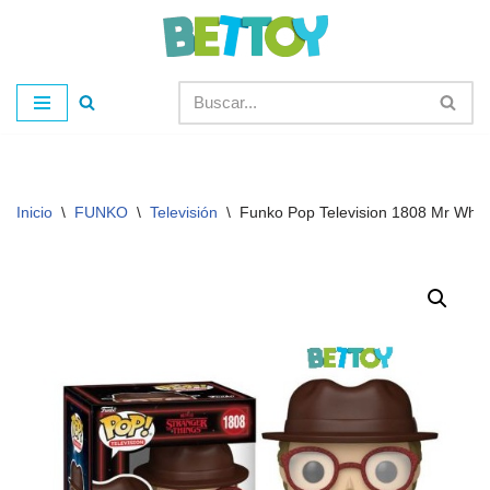
Saltar
al
contenido
Inicio
\
FUNKO
\
Televisión
\
Funko Pop Television 1808 Mr What