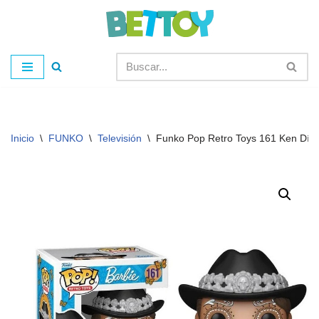
Saltar
al
contenido
Inicio
\
FUNKO
\
Televisión
\
Funko Pop Retro Toys 161 Ken Día