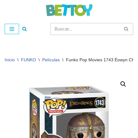
Saltar
al
contenido
Inicio
\
FUNKO
\
Películas
\
Funko Pop Movies 1743 Éowyn Cha