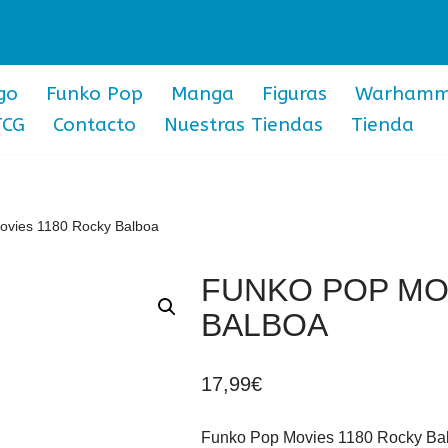
go
Funko Pop
Manga
Figuras
Warhamm
TCG
Contacto
Nuestras Tiendas
Tienda
ovies 1180 Rocky Balboa
FUNKO POP MO
BALBOA
17,99
€
Funko Pop Movies 1180 Rocky Ba