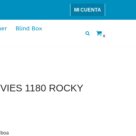
MI CUENTA
er
Blind Box
0
VIES 1180 ROCKY
lboa