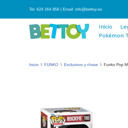
Tel: 624 264 856 | Email: info@bettoy.es
Saltar
al
Inicio
Le
contenido
Pokémon 
Inicio
\
FUNKO
\
Exclusivos y chase
\
Funko Pop M