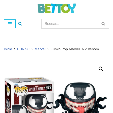
Saltar
al
contenido
Inicio
\
FUNKO
\
Marvel
\
Funko Pop Marvel 972 Venom