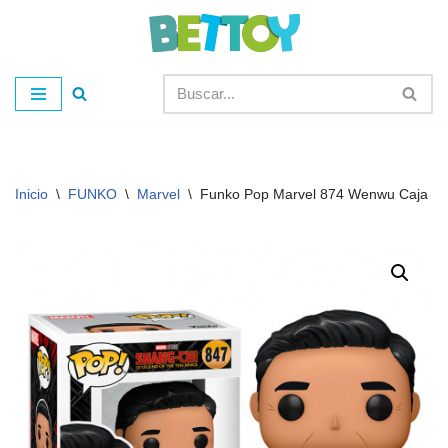
Saltar
al
contenido
Inicio
\
FUNKO
\
Marvel
\
Funko Pop Marvel 874 Wenwu Caja D