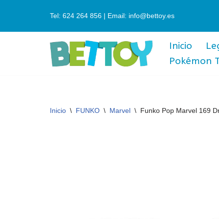
Tel: 624 264 856 | Email: info@bettoy.es
Saltar
al
Inicio
Le
contenido
Pokémon 
Inicio
\
FUNKO
\
Marvel
\
Funko Pop Marvel 169 Dr