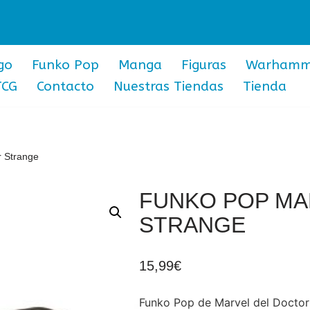
go
Funko Pop
Manga
Figuras
Warhamm
TCG
Contacto
Nuestras Tiendas
Tienda
 Strange
FUNKO POP MA
STRANGE
15,99
€
Funko Pop de Marvel del Doctor 