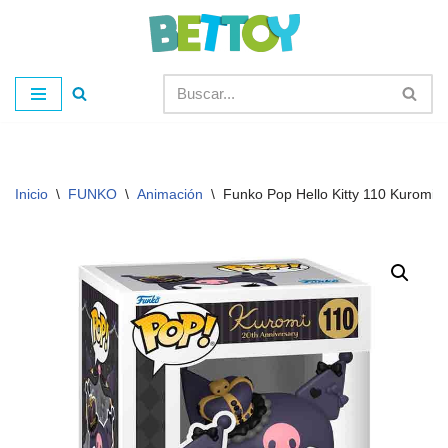
Saltar
al
contenido
Inicio
\
FUNKO
\
Animación
\
Funko Pop Hello Kitty 110 Kuromi