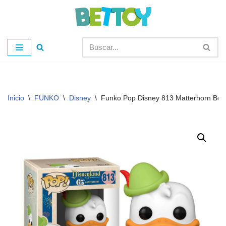
Saltar
al
contenido
Inicio
\
FUNKO
\
Disney
\
Funko Pop Disney 813 Matterhorn Bob