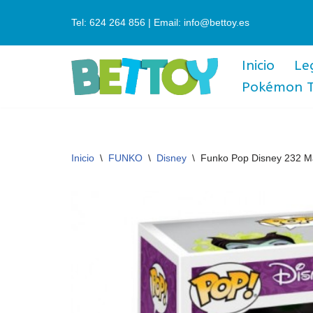
Tel: 624 264 856 | Email: info@bettoy.es
Saltar
al
Inicio
Le
contenido
Pokémon 
Inicio
\
FUNKO
\
Disney
\
Funko Pop Disney 232 Ma