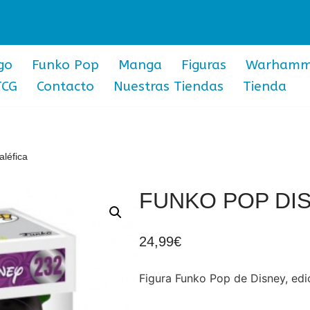
go
Funko Pop
Manga
Figuras
Warhamm
TCG
Contacto
Nuestras Tiendas
Tienda
léfica
FUNKO POP DIS
24,99
€
Figura Funko Pop de Disney, edic