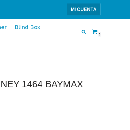
MI CUENTA
er
Blind Box
0
SNEY 1464 BAYMAX