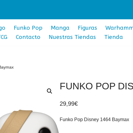
go
Funko Pop
Manga
Figuras
Warhamm
TCG
Contacto
Nuestras Tiendas
Tienda
 Baymax
FUNKO POP DI
29,99
€
Funko Pop Disney 1464 Baymax