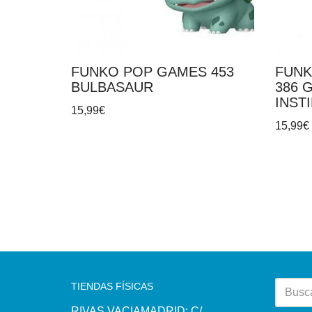
FUNKO POP GAMES 453
FUNK
BULBASAUR
386 
INST
15,99
€
15,99
€
TIENDAS FÍSICAS
RIVAS VACIAMADRID: C/.