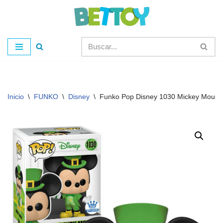
Saltar
al
contenido
Inicio
\
FUNKO
\
Disney
\
Funko Pop Disney 1030 Mickey Mouse