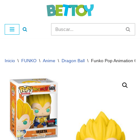
Saltar
al
contenido
Inicio
\
FUNKO
\
Anime
\
Dragon Ball
\
Funko Pop Animation 66