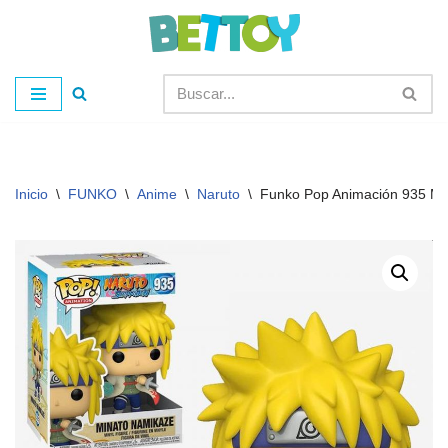
Saltar
al
contenido
Inicio
\
FUNKO
\
Anime
\
Naruto
\
Funko Pop Animación 935 Mi