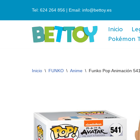
Tel: 624 264 856 | Email: info@bettoy.es
Saltar
al
Inicio
Le
contenido
Pokémon 
Inicio
\
FUNKO
\
Anime
\
Funko Pop Animación 541