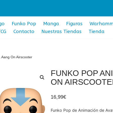
go
Funko Pop
Manga
Figuras
Warhamm
TCG
Contacto
Nuestras Tiendas
Tienda
 Aang On Airscooter
FUNKO POP AN
ON AIRSCOOTE
16,99
€
Funko Pop de Animación de Avata