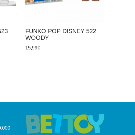
523
FUNKO POP DISNEY 522
WOODY
15,99
€
.000