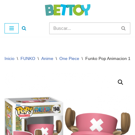
Saltar
al
contenido
Inicio
\
FUNKO
\
Anime
\
One Piece
\
Funko Pop Animacion 194