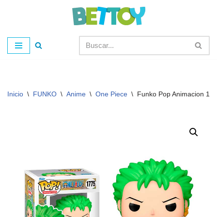
Saltar
al
contenido
Inicio
\
FUNKO
\
Anime
\
One Piece
\
Funko Pop Animacion 17