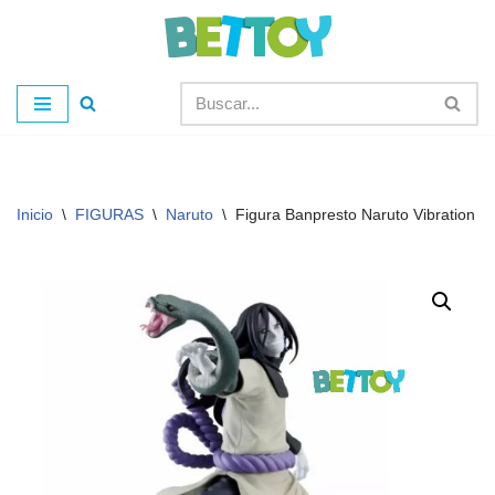
Saltar
al
contenido
Inicio
\
FIGURAS
\
Naruto
\
Figura Banpresto Naruto Vibration S