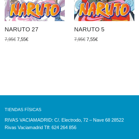
NARUTO 27
NARUTO 5
7,95
€
7,55
€
7,95
€
7,55
€
TIENDAS FÍSICAS
RIVAS VACIAMADRID: C/. Electrodo, 72 – Nave 68 28522
Rivas Vaciamadrid Tlf: 624 264 856