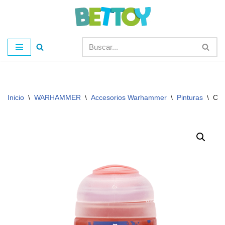
Saltar
al
contenido
Inicio
\
WARHAMMER
\
Accesorios Warhammer
\
Pinturas
\
Cit