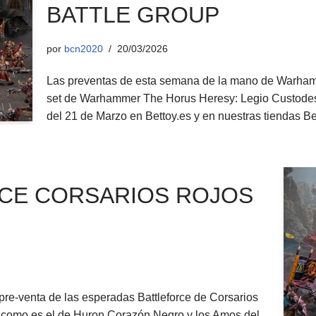
BATTLE GROUP
por
bcn2020
20/03/2026
Las preventas de esta semana de la mano de Warham
set de Warhammer The Horus Heresy: Legio Custodes B
del 21 de Marzo en Bettoy.es y en nuestras tiendas B
CE CORSARIOS ROJOS
re-venta de las esperadas Battleforce de Corsarios
mo como es el de Huron Corazón Negro y los Amos del