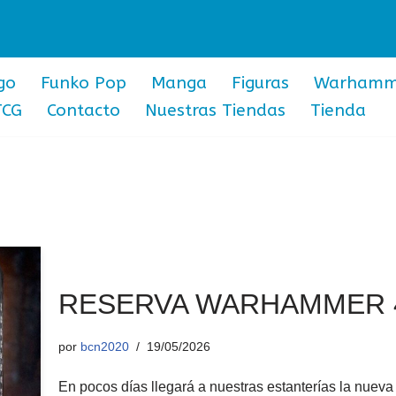
go
Funko Pop
Manga
Figuras
Warhamm
TCG
Contacto
Nuestras Tiendas
Tienda
RESERVA WARHAMMER 
por
bcn2020
19/05/2026
En pocos días llegará a nuestras estanterías la nu