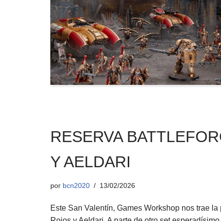
RESERVA BATTLEFOR
Y AELDARI
por
bcn2020
13/02/2026
Este San Valentín, Games Workshop nos trae la p
Rojos y Aeldari. A parte de otro set esperadísi