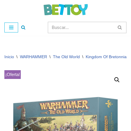
Saltar
al
contenido
Inicio
\
WARHAMMER
\
The Old World
\
Kingdom Of Bretonnia
\
¡Oferta!