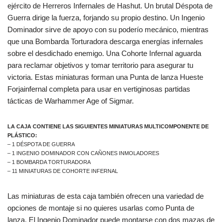
ejército de Herreros Infernales de Hashut. Un brutal Déspota de
Guerra dirige la fuerza, forjando su propio destino. Un Ingenio
Dominador sirve de apoyo con su poderío mecánico, mientras
que una Bombarda Torturadora descarga energías infernales
sobre el desdichado enemigo. Una Cohorte Infernal aguarda
para reclamar objetivos y tomar territorio para asegurar tu
victoria. Estas miniaturas forman una Punta de lanza Hueste
Forjainfernal completa para usar en vertiginosas partidas
tácticas de Warhammer Age of Sigmar.
LA CAJA CONTIENE LAS SIGUIENTES MINIATURAS MULTICOMPONENTE DE
PLÁSTICO:
– 1 DÉSPOTA DE GUERRA
– 1 INGENIO DOMINADOR CON CAÑONES INMOLADORES
– 1 BOMBARDA TORTURADORA
– 11 MINIATURAS DE COHORTE INFERNAL
Las miniaturas de esta caja también ofrecen una variedad de
opciones de montaje si no quieres usarlas como Punta de
lanza. El Ingenio Dominador puede montarse con dos mazas de