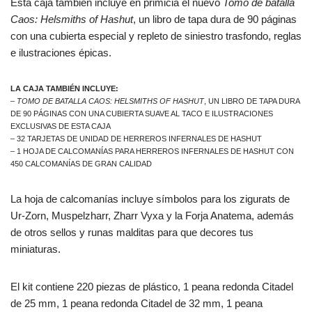
Esta caja también incluye en primicia el nuevo
Tomo de batalla
Caos: Helsmiths of Hashut
, un libro de tapa dura de 90 páginas
con una cubierta especial y repleto de siniestro trasfondo, reglas
e ilustraciones épicas.
LA CAJA TAMBIÉN INCLUYE:
–
TOMO DE BATALLA CAOS: HELSMITHS OF HASHUT
, UN LIBRO DE TAPA DURA
DE 90 PÁGINAS CON UNA CUBIERTA SUAVE AL TACO E ILUSTRACIONES
EXCLUSIVAS DE ESTA CAJA
– 32 TARJETAS DE UNIDAD DE HERREROS INFERNALES DE HASHUT
– 1 HOJA DE CALCOMANÍAS PARA HERREROS INFERNALES DE HASHUT CON
450 CALCOMANÍAS DE GRAN CALIDAD
La hoja de calcomanías incluye símbolos para los zigurats de
Ur-Zorn, Muspelzharr, Zharr Vyxa y la Forja Anatema, además
de otros sellos y runas malditas para que decores tus
miniaturas.
El kit contiene 220 piezas de plástico, 1 peana redonda Citadel
de 25 mm, 1 peana redonda Citadel de 32 mm, 1 peana