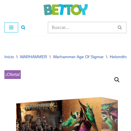
Saltar
al
contenido
Inicio
\
WARHAMMER
\
Warhammer Age Of Sigmar
\
Helsmiths 
¡Oferta!