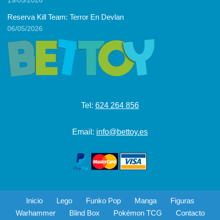
19/05/2026
Reserva Kill Team: Terror En Devlan
06/05/2026
Tel:
624 264 856
Email:
info@bettoy.es
Inicio
Lego
Funko Pop
Manga
Figuras
Warhammer
Blind Box
Pokémon TCG
Contacto