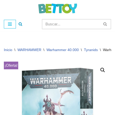
Saltar
al
contenido
Inicio
\
WARHAMMER
\
Warhammer 40.000
\
Tyranids
\
Warham
¡Oferta!