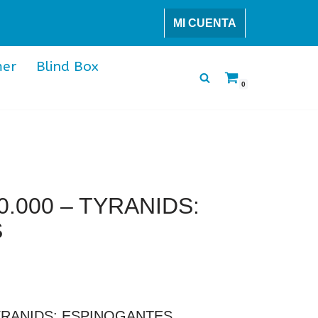
MI CUENTA
er
Blind Box
0
000 – TYRANIDS:
S
YRANIDS: ESPINOGANTES