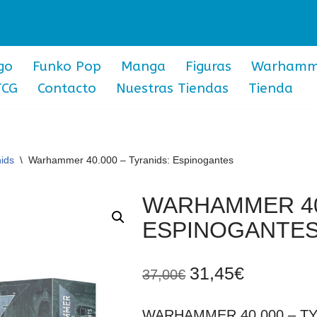
go
Funko Pop
Manga
Figuras
Warhamm
TCG
Contacto
Nuestras Tiendas
Tienda
ids
\
Warhammer 40.000 – Tyranids: Espinogantes
WARHAMMER 40.
ESPINOGANTE
31,45
€
37,00
€
WARHAMMER 40.000 – T