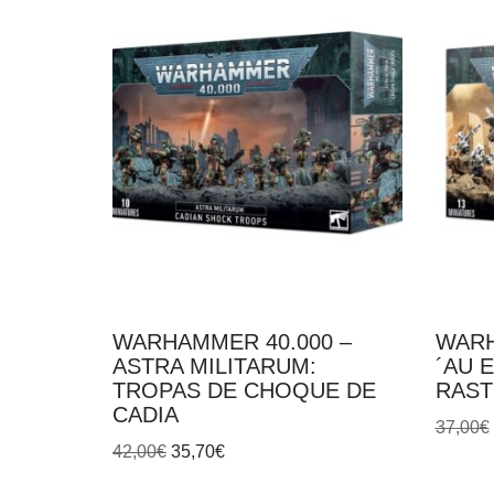
WARHAMMER 40.000 –
WARH
ASTRA MILITARUM:
´AU 
TROPAS DE CHOQUE DE
RAS
CADIA
37,00
€
42,00
€
35,70
€