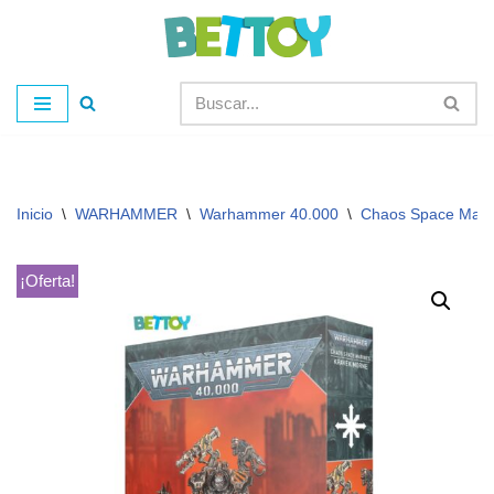
Saltar
al
contenido
Inicio
\
WARHAMMER
\
Warhammer 40.000
\
Chaos Space Mari
¡Oferta!