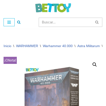
Saltar
al
contenido
Inicio
\
WARHAMMER
\
Warhammer 40.000
\
Astra Militarum
\
¡Oferta!