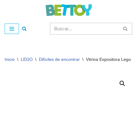
Saltar
al
contenido
Inicio
\
LEGO
\
Difíciles de encontrar
\
Vitrina Expositora Lego