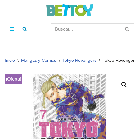
Saltar
al
contenido
Inicio
\
Mangas y Cómics
\
Tokyo Revengers
\
Tokyo Revengers 
¡Oferta!