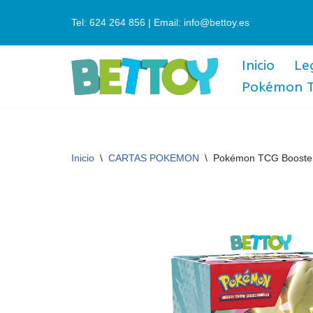
Tel: 624 264 856 | Email: info@bettoy.es
Saltar
al
Inicio
Le
contenido
Pokémon 
Inicio
\
CARTAS POKEMON
\
Pokémon TCG Booster