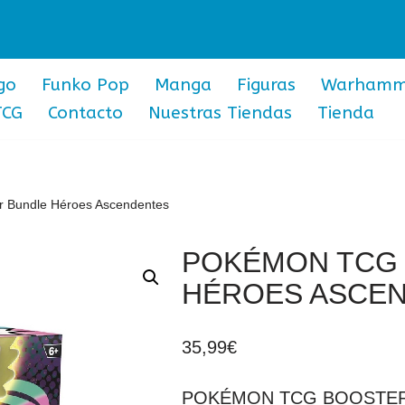
go
Funko Pop
Manga
Figuras
Warhamm
TCG
Contacto
Nuestras Tiendas
Tienda
 Bundle Héroes Ascendentes
POKÉMON TCG
HÉROES ASCE
35,99
€
POKÉMON TCG BOOSTER