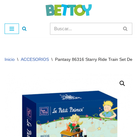
Saltar
al
contenido
Inicio
\
ACCESORIOS
\
Pantasy 86316 Starry Ride Train Set De C