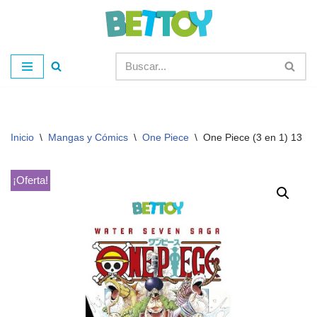
Saltar
al
contenido
Inicio
\
Mangas y Cómics
\
One Piece
\
One Piece (3 en 1) 13
¡Oferta!