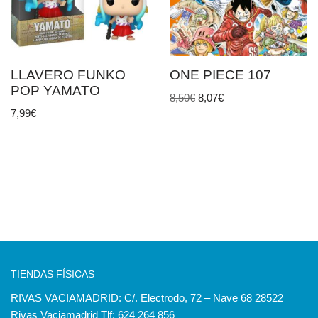
LLAVERO FUNKO
ONE PIECE 107
POP YAMATO
8,50
€
8,07
€
7,99
€
TIENDAS FÍSICAS
RIVAS VACIAMADRID: C/. Electrodo, 72 – Nave 68 28522
Rivas Vaciamadrid Tlf: 624 264 856